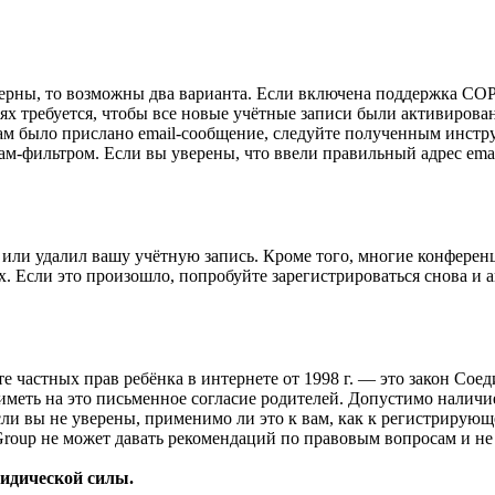
верны, то возможны два варианта. Если включена поддержка COPP
 требуется, чтобы все новые учётные записи были активирован
ам было прислано email-сообщение, следуйте полученным инстру
ам-фильтром. Если вы уверены, что ввели правильный адрес emai
или удалил вашу учётную запись. Кроме того, многие конферен
 Если это произошло, попробуйте зарегистрироваться снова и ак
ащите частных прав ребёнка в интернете от 1998 г. — это закон С
меть на это письменное согласие родителей. Допустимо наличи
и вы не уверены, применимо ли это к вам, как к регистрирующ
Group не может давать рекомендаций по правовым вопросам и н
ридической силы.