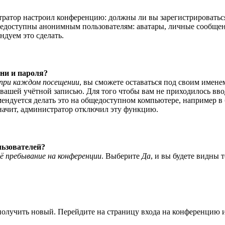
истратор настроил конференцию: должны ли вы зарегистрироватьс
едоступны анонимным пользователям: аватары, личные сообщения,
ндуем это сделать.
ни и пароля?
при каждом посещении
, вы сможете оставаться под своим имене
я вашей учётной записью. Для того чтобы вам не приходилось вв
ндуется делать это на общедоступном компьютере, например в би
значит, администратор отключил эту функцию.
льзователей?
ё пребывание на конференции
. Выберите
Да
, и вы будете видны 
 получить новый. Перейдите на страницу входа на конференцию