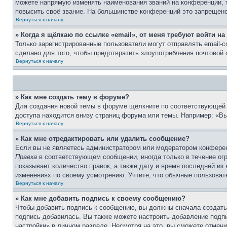
можете напрямую изменять наименования званий на конференции, 
повысить своё звание. На большинстве конференций это запрещено
Вернуться к началу
» Когда я щёлкаю по ссылке «email», от меня требуют войти н
Только зарегистрированные пользователи могут отправлять email-
сделано для того, чтобы предотвратить злоупотребления почтовой
Вернуться к началу
» Как мне создать тему в форуме?
Для создания новой темы в форуме щёлкните по соответствующей 
доступа находится внизу страниц форума или темы. Например: «Вы 
Вернуться к началу
» Как мне отредактировать или удалить сообщение?
Если вы не являетесь администратором или модератором конферен
Правка
в соответствующем сообщении, иногда только в течение огр
показывает количество правок, а также дату и время последней из
изменениях по своему усмотрению. Учтите, что обычные пользовате
Вернуться к началу
» Как мне добавить подпись к своему сообщению?
Чтобы добавить подпись к сообщению, вы должны сначала создать
подпись добавилась. Вы также можете настроить добавление под
настройки» в личном разделе. Несмотря на это, вы сможете отме