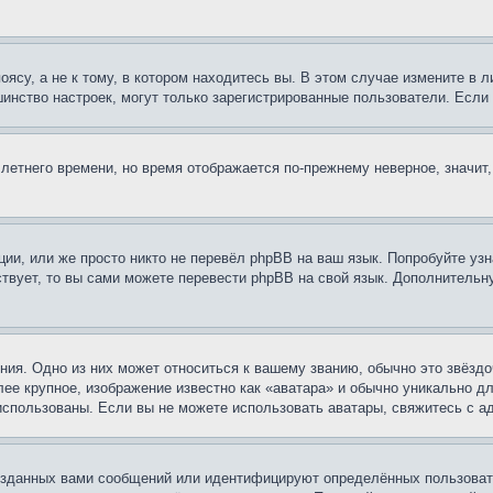
су, а не к тому, в котором находитесь вы. В этом случае измените в ли
льшинство настроек, могут только зарегистрированные пользователи. Есл
 летнего времени, но время отображается по-прежнему неверное, значит
ии, или же просто никто не перевёл phpBB на ваш язык. Попробуйте узн
ествует, то вы сами можете перевести phpBB на свой язык. Дополнител
ия. Одно из них может относиться к вашему званию, обычно это звёздо
лее крупное, изображение известно как «аватара» и обычно уникально д
ь использованы. Если вы не можете использовать аватары, свяжитесь с
озданных вами сообщений или идентифицируют определённых пользовате