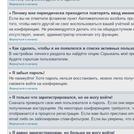
Вернуться к началу
» Почему мне периодически приходится повторять ввод имени
Если вы не отметили флажком пункт
Автоматически входить при
того, чтобы никто другой не смог воспользоваться вашей учётной 
на конференцию. Не рекомендуется делать это на общедоступном ко
отсутствует, значит, администратор отключил эту функцию.
Вернуться к началу
» Как сделать, чтобы я не появлялся в списке активных польз
В настройках личного раздела вы найдёте опцию
Скрывать моё пр
будете скрытым пользователем.
Вернуться к началу
» Я забыл пароль!
Не паникуйте! Хотя пароль нельзя восстановить, можно легко пол
сможете войти на конференцию.
Вернуться к началу
» Я только что зарегистрировался, но не могу войти!
Сначала проверьте свои имя пользователя и пароль. Если они верн
полученным инструкциям. На некоторых конференциях требуется, 
отображается в процессе регистрации. Если вам было прислано em
email либо он заблокирован спам-фильтром. Если вы уверены, что 
Вернуться к началу
» Я давно зарегистрирован, но больше не могу войти!