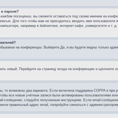
 и пароля?
 каждом посещении
, вы сможете оставаться под своим именем на конфе
записью. Для того чтобы вам не приходилось вводить имя пользователя 
мпьютере, например в библиотеке, интернет-кафе, университете и т. д
ователей?
ебывание на конференции
. Выберите
Да
, и вы будете видны только адм
учить новый. Перейдите на страницу входа на конференцию и щёлкните 
ы, то возможны два варианта. Если включена поддержка COPPA и при ре
чтобы все новые учётные записи были активированы пользователями или
ail-сообщение, следуйте полученным инструкциям. Если email-сообщение
ввели правильный адрес email, попробуйте связаться с администратором