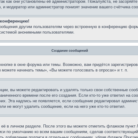
так как они установлены её администратором. Пожалуйста, не засоряйт
, и модератор или администратор понизят значение вашего счётчика со
а конференцию!
сообщения другим пользователям через встроенную в конференцию форм
 системой анонимными пользователями.
Создание сообщений
кнопке в окне форума или темы. Возможно, вам придётся зарегистриров
можете начинать темы», «Вы можете голосовать в опросах» и т. п.
ции, вы можете редактировать и удалять только свои собственные сооб
аниченного времени после его создания. Если кто-то уже ответил на со
 них. Эта надпись не появляется, если сообщение редактировал админис
ли не могут удалить сообщение, если на него уже кто-то ответил.
 её в личном разделе. После этого вы можете отметить флажком пункт
писи по умолчанию ко всем вашим сообщениям, сделав соответствующий
нить добавление подписи в отдельных сообщениях, убрав флажок
Присое