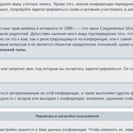
удалил вашу учётную запись. Кроме того, многие конференции периоди
ло, попробуйте зарегистрироваться снова и активнее участвовать в ди
 частных прав ребёнка в интернете от 1998 г. — это закон Соединённых 
асие родителей. Допустимо наличие иного вида подтверждения того, чт
о ли это к вам, как к регистрирующемуся на конференции, или к самой
овым вопросам и не является объектом юридических отношений, кроме 
ической силы.
или запретил имя, под которым вы пытаетесь зарегистрироваться. Он т
аться авторизованным на этой конференции, а также выполняют другие ф
дности с входом или выходом с конференции, возможно, удаление cook
Параметры и настройки пользователя
астройки хранятся в базе данных конференции. Чтобы изменить их, пер