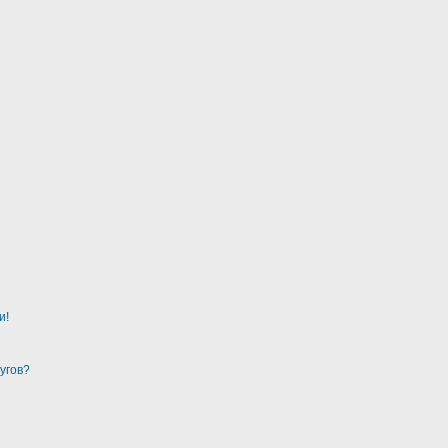
и!
угов?