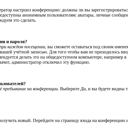
истратор настроил конференцию: должны ли вы зарегистрироватьс
едоступны анонимным пользователям: аватары, личные сообщения,
ндуем это сделать.
ни и пароля?
при каждом посещении
, вы сможете оставаться под своим имене
я вашей учётной записью. Для того чтобы вам не приходилось вв
ндуется делать это на общедоступном компьютере, например в би
значит, администратор отключил эту функцию.
льзователей?
ё пребывание на конференции
. Выберите
Да
, и вы будете видны 
 получить новый. Перейдите на страницу входа на конференцию