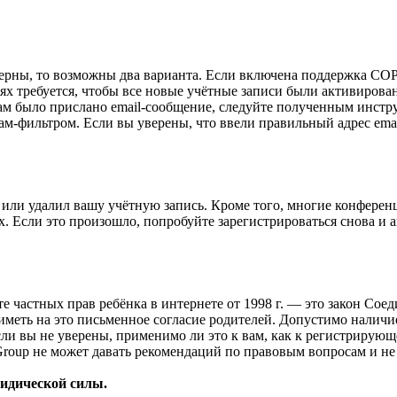
верны, то возможны два варианта. Если включена поддержка COPP
 требуется, чтобы все новые учётные записи были активирован
ам было прислано email-сообщение, следуйте полученным инстру
ам-фильтром. Если вы уверены, что ввели правильный адрес emai
или удалил вашу учётную запись. Кроме того, многие конферен
 Если это произошло, попробуйте зарегистрироваться снова и ак
ащите частных прав ребёнка в интернете от 1998 г. — это закон С
меть на это письменное согласие родителей. Допустимо наличи
и вы не уверены, применимо ли это к вам, как к регистрирующ
Group не может давать рекомендаций по правовым вопросам и н
ридической силы.