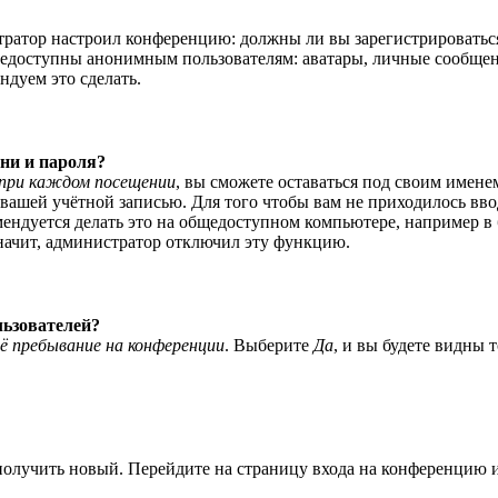
истратор настроил конференцию: должны ли вы зарегистрироватьс
едоступны анонимным пользователям: аватары, личные сообщения,
ндуем это сделать.
ни и пароля?
при каждом посещении
, вы сможете оставаться под своим имене
я вашей учётной записью. Для того чтобы вам не приходилось вв
ндуется делать это на общедоступном компьютере, например в би
значит, администратор отключил эту функцию.
льзователей?
ё пребывание на конференции
. Выберите
Да
, и вы будете видны 
 получить новый. Перейдите на страницу входа на конференцию