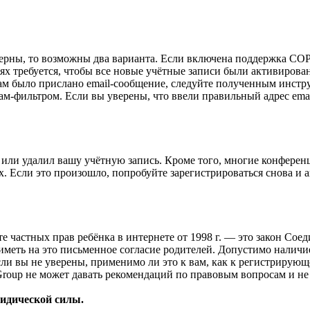
верны, то возможны два варианта. Если включена поддержка COPP
 требуется, чтобы все новые учётные записи были активирован
ам было прислано email-сообщение, следуйте полученным инстру
ам-фильтром. Если вы уверены, что ввели правильный адрес emai
или удалил вашу учётную запись. Кроме того, многие конферен
 Если это произошло, попробуйте зарегистрироваться снова и ак
ащите частных прав ребёнка в интернете от 1998 г. — это закон С
меть на это письменное согласие родителей. Допустимо наличи
и вы не уверены, применимо ли это к вам, как к регистрирующ
Group не может давать рекомендаций по правовым вопросам и н
ридической силы.