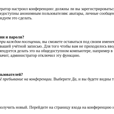
истратор настроил конференцию: должны ли вы зарегистрироватьс
едоступны анонимным пользователям: аватары, личные сообщения,
ндуем это сделать.
ни и пароля?
при каждом посещении
, вы сможете оставаться под своим имене
я вашей учётной записью. Для того чтобы вам не приходилось вв
ндуется делать это на общедоступном компьютере, например в би
значит, администратор отключил эту функцию.
льзователей?
ё пребывание на конференции
. Выберите
Да
, и вы будете видны 
 получить новый. Перейдите на страницу входа на конференцию