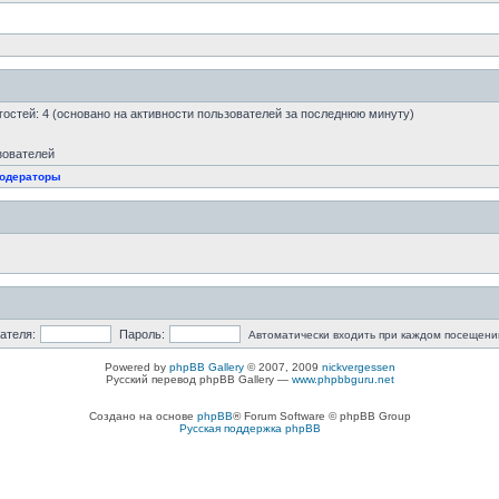
и гостей: 4 (основано на активности пользователей за последнюю минуту)
зователей
одераторы
ателя:
Пароль:
Автоматически входить при каждом посещени
Powered by
phpBB Gallery
© 2007, 2009
nickvergessen
Русский перевод phpBB Gallery —
www.phpbbguru.net
Создано на основе
phpBB
® Forum Software © phpBB Group
Русская поддержка phpBB