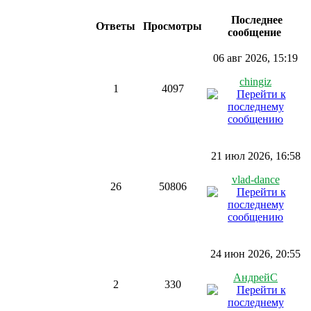
Последнее
Ответы
Просмотры
сообщение
06 авг 2026, 15:19
chingiz
1
4097
21 июл 2026, 16:58
vlad-dance
26
50806
24 июн 2026, 20:55
АндрейС
2
330