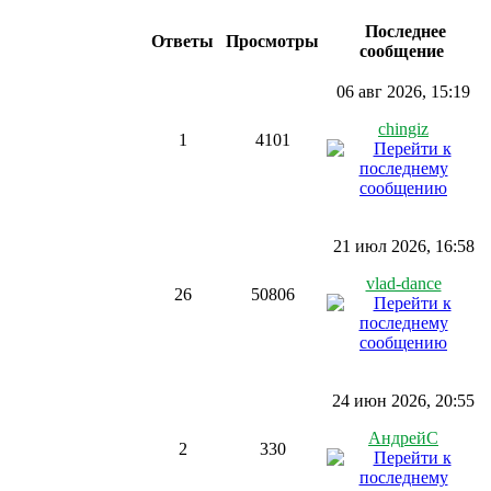
Последнее
Ответы
Просмотры
сообщение
06 авг 2026, 15:19
chingiz
1
4101
21 июл 2026, 16:58
vlad-dance
26
50806
24 июн 2026, 20:55
АндрейС
2
330