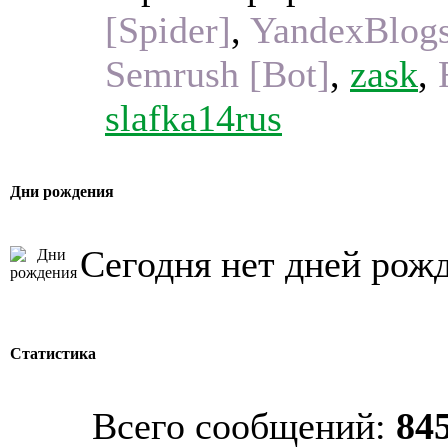
[Spider]
,
YandexBlog
Semrush [Bot]
,
zask
,
slafka14rus
Дни рождения
Сегодня нет дней рож
Статистика
Всего сообщений:
84