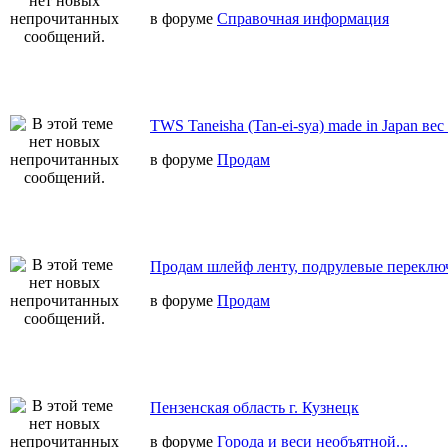
в форуме
Справочная информация
TWS Taneisha (Tan-ei-sya) made in Japan вес
в форуме
Продам
Продам шлейф ленту, подрулевые переключ
в форуме
Продам
Пензенская область г. Кузнецк
в форуме
Города и веси необъятной...