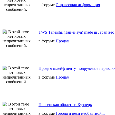
в форуме
Справочная информация
TWS Taneisha (Tan-ei-sya) made in Japan вес
в форуме
Продам
Продам шлейф ленту, подрулевые переключ
в форуме
Продам
Пензенская область г. Кузнецк
в форуме
Города и веси необъятной...