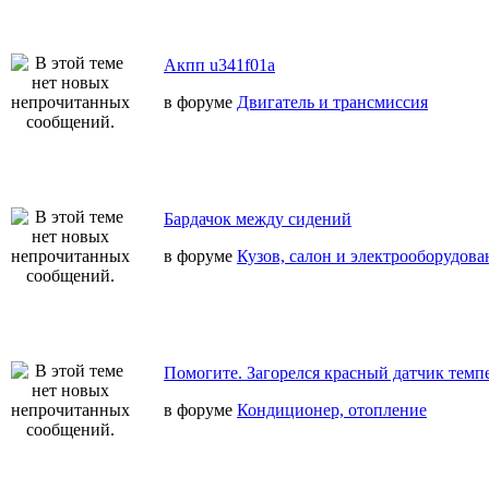
Акпп u341f01a
в форуме
Двигатель и трансмиссия
Бардачок между сидений
в форуме
Кузов, салон и электрооборудова
Помогите. Загорелся красный датчик темп
в форуме
Кондиционер, отопление