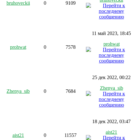
bruhoveckii
0
9109
11 май 2023, 18:45
prohwat
prohwat
0
7578
25 дек 2022, 00:22
Zhenya_sib
Zhenya_sib
0
7684
18 дек 2022, 03:47
aist21
aist21
0
11557