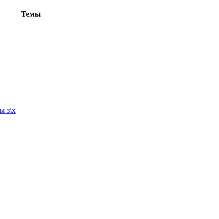
Темы
ы з\х