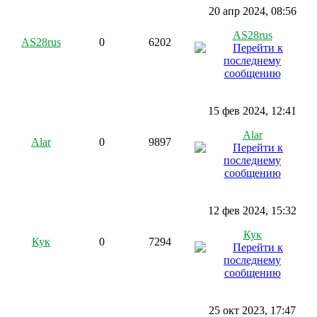
20 апр 2024, 08:56
AS28rus
AS28rus
0
6202
15 фев 2024, 12:41
Alar
Alar
0
9897
12 фев 2024, 15:32
Кук
Кук
0
7294
25 окт 2023, 17:47