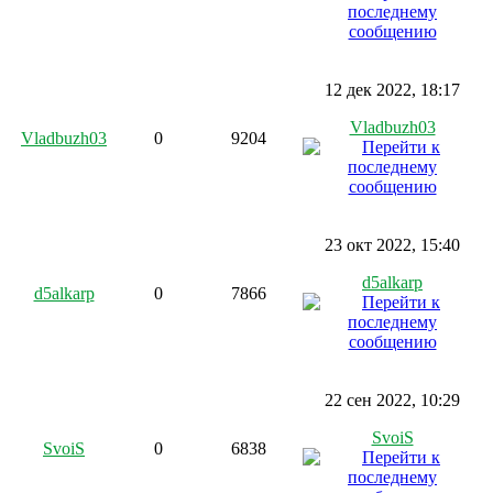
12 дек 2022, 18:17
Vladbuzh03
Vladbuzh03
0
9204
23 окт 2022, 15:40
d5alkarp
d5alkarp
0
7866
22 сен 2022, 10:29
SvoiS
SvoiS
0
6838