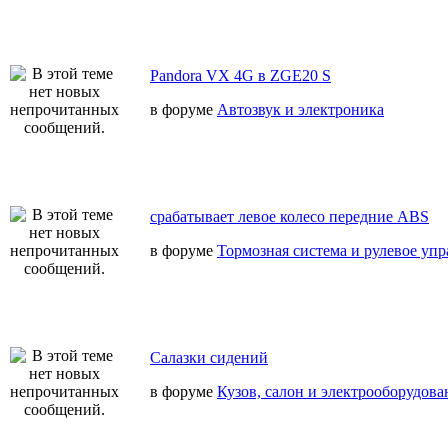
Pandora VX 4G в ZGE20 S
в форуме
Автозвук и электроника
срабатывает левое колесо передние ABS
в форуме
Тормозная система и рулевое уп
Салазки сидений
в форуме
Кузов, салон и электрооборудова