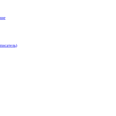
ние
писатель)