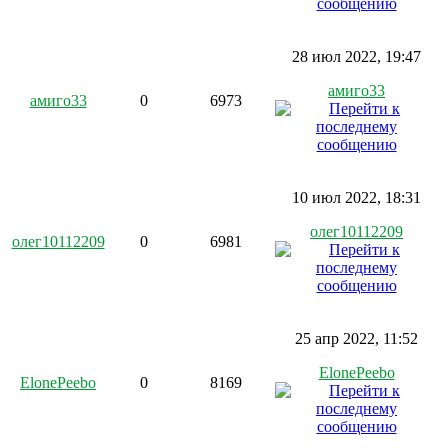
28 июл 2022, 19:47
амиго33
амиго33
0
6973
10 июл 2022, 18:31
олег10112209
олег10112209
0
6981
25 апр 2022, 11:52
ElonePeebo
ElonePeebo
0
8169