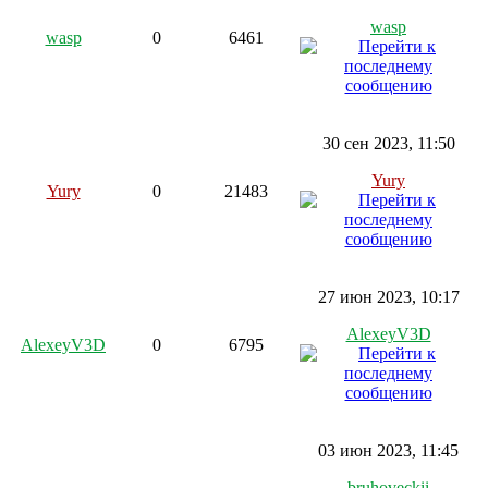
wasp
wasp
0
6461
30 сен 2023, 11:50
Yury
Yury
0
21483
27 июн 2023, 10:17
AlexeyV3D
AlexeyV3D
0
6795
03 июн 2023, 11:45
bruhoveckii