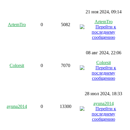
21 ноя 2024, 09:14
ArtemTro
ArtemTro
0
5082
08 авг 2024, 22:06
Colorsit
Colorsit
0
7070
28 июл 2024, 18:33
ayuna2014
ayuna2014
0
13300