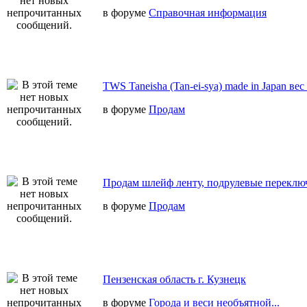
в форуме
Справочная информация
TWS Taneisha (Tan-ei-sya) made in Japan вес
в форуме
Продам
Продам шлейф ленту, подрулевые переключ
в форуме
Продам
Пензенская область г. Кузнецк
в форуме
Города и веси необъятной...