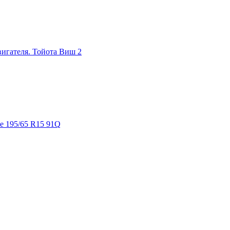
игателя. Тойота Виш 2
ne 195/65 R15 91Q