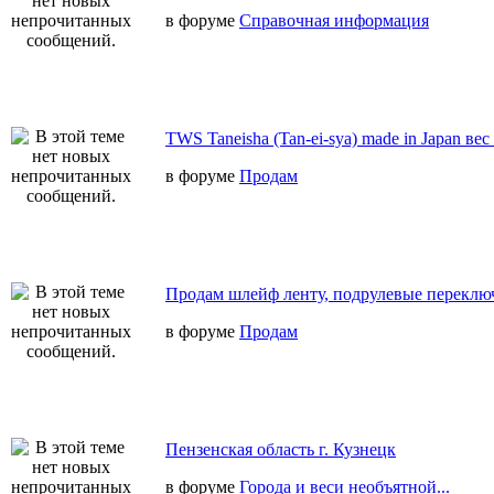
в форуме
Справочная информация
TWS Taneisha (Tan-ei-sya) made in Japan вес
в форуме
Продам
Продам шлейф ленту, подрулевые переключ
в форуме
Продам
Пензенская область г. Кузнецк
в форуме
Города и веси необъятной...