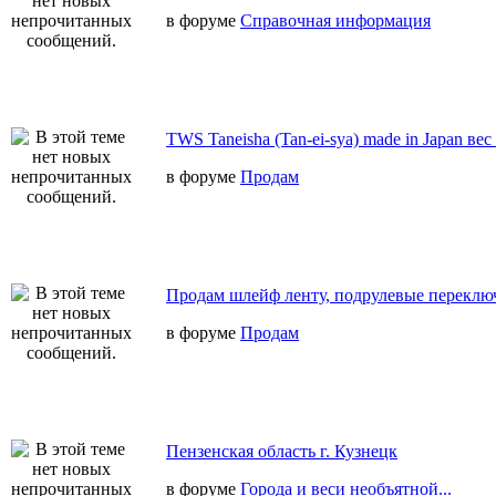
в форуме
Справочная информация
TWS Taneisha (Tan-ei-sya) made in Japan вес
в форуме
Продам
Продам шлейф ленту, подрулевые переключ
в форуме
Продам
Пензенская область г. Кузнецк
в форуме
Города и веси необъятной...