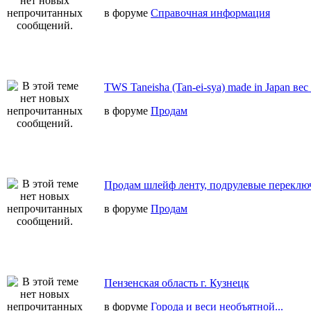
в форуме
Справочная информация
TWS Taneisha (Tan-ei-sya) made in Japan вес
в форуме
Продам
Продам шлейф ленту, подрулевые переключ
в форуме
Продам
Пензенская область г. Кузнецк
в форуме
Города и веси необъятной...