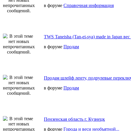
в форуме
Справочная информация
TWS Taneisha (Tan-ei-sya) made in Japan вес
в форуме
Продам
Продам шлейф ленту, подрулевые переключ
в форуме
Продам
Пензенская область г. Кузнецк
в форуме
Города и веси необъятной...