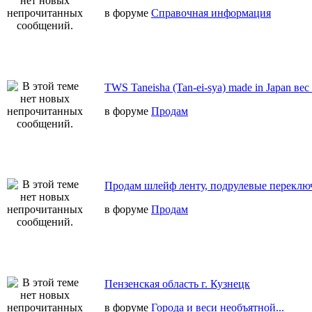
в форуме
Справочная информация
TWS Taneisha (Tan-ei-sya) made in Japan вес
в форуме
Продам
Продам шлейф ленту, подрулевые переключ
в форуме
Продам
Пензенская область г. Кузнецк
в форуме
Города и веси необъятной...