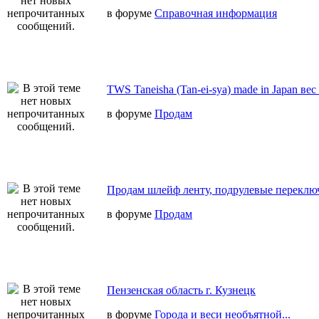
в форуме
Справочная информация
TWS Taneisha (Tan-ei-sya) made in Japan вес
в форуме
Продам
Продам шлейф ленту, подрулевые переключ
в форуме
Продам
Пензенская область г. Кузнецк
в форуме
Города и веси необъятной...