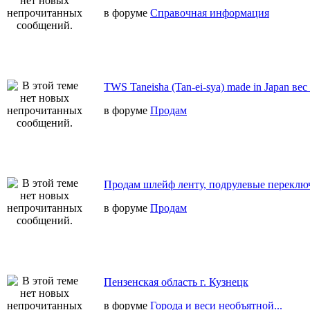
в форуме
Справочная информация
TWS Taneisha (Tan-ei-sya) made in Japan вес
в форуме
Продам
Продам шлейф ленту, подрулевые переключ
в форуме
Продам
Пензенская область г. Кузнецк
в форуме
Города и веси необъятной...