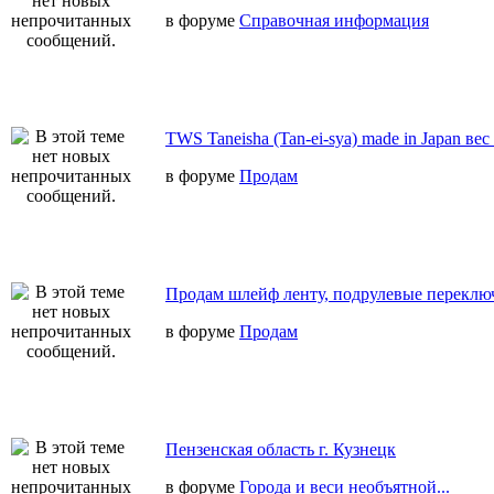
в форуме
Справочная информация
TWS Taneisha (Tan-ei-sya) made in Japan вес
в форуме
Продам
Продам шлейф ленту, подрулевые переключ
в форуме
Продам
Пензенская область г. Кузнецк
в форуме
Города и веси необъятной...