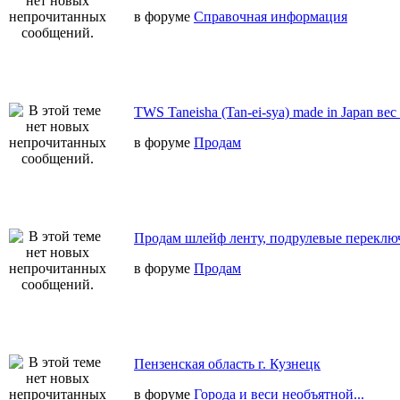
в форуме
Справочная информация
TWS Taneisha (Tan-ei-sya) made in Japan вес
в форуме
Продам
Продам шлейф ленту, подрулевые переключ
в форуме
Продам
Пензенская область г. Кузнецк
в форуме
Города и веси необъятной...