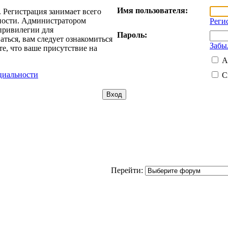
Имя пользователя:
 Регистрация занимает всего
жности. Администратором
Реги
привилегии для
Пароль:
ться, вам следует ознакомиться
Забы
е, что ваше присутствие на
А
циальности
С
Перейти: