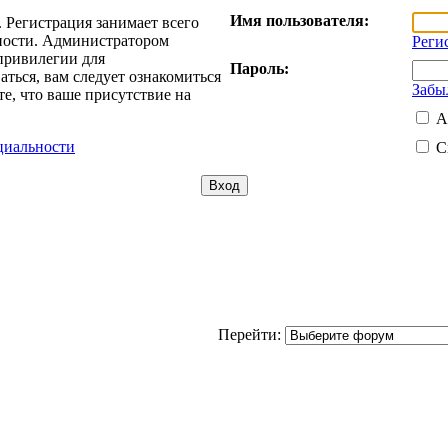
Имя пользователя:
 Регистрация занимает всего
жности. Администратором
Реги
привилегии для
Пароль:
ться, вам следует ознакомиться
Забы
е, что ваше присутствие на
А
циальности
С
Перейти: