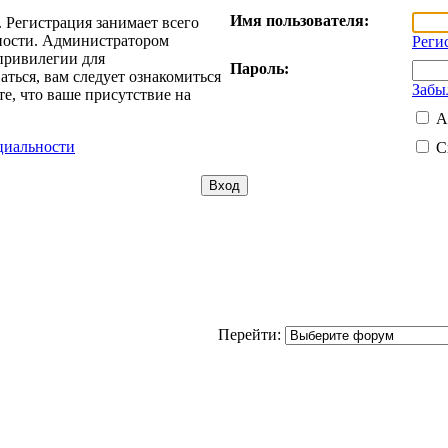
Имя пользователя:
 Регистрация занимает всего
жности. Администратором
Реги
привилегии для
Пароль:
ться, вам следует ознакомиться
Забы
е, что ваше присутствие на
А
циальности
С
Перейти: