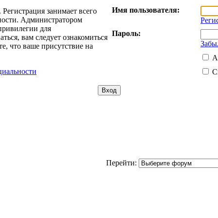
Имя пользователя:
 Регистрация занимает всего
жности. Администратором
Реги
привилегии для
Пароль:
ться, вам следует ознакомиться
Забы
е, что ваше присутствие на
А
циальности
С
Перейти: