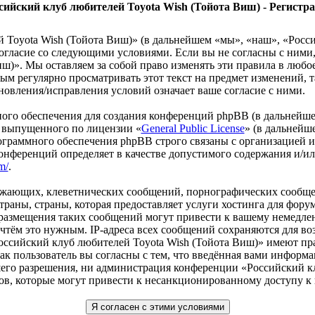
сийский клуб любителей Toyota Wish (Тойота Виш) - Регистр
 Toyota Wish (Тойота Виш)» (в дальнейшем «мы», «наш», «Росси
оё согласие со следующими условиями. Если вы не согласны с ним
ш)». Мы оставляем за собой право изменять эти правила в любо
ным регулярно просматривать этот текст на предмет изменений,
новления/исправления условий означает ваше согласие с ними.
го обеспечения для создания конференций phpBB (в дальнейше
 выпущенного по лицензии «
General Public License
» (в дальнейш
ограммного обеспечения phpBB строго связаны с организацией 
 конференций определяет в качестве допустимого содержания и/
m/
.
рожающих, клеветнических сообщений, порнографических сообще
раны, страны, которая предоставляет услуги хостинга для фору
размещения таких сообщений могут привести к вашему немедле
сочтём это нужным. IP-адреса всех сообщений сохраняются для 
оссийский клуб любителей Toyota Wish (Тойота Виш)» имеют пра
 пользователь вы согласны с тем, что введённая вами информац
шего разрешения, ни администрация конференции «Российский к
ров, которые могут привести к несанкционированному доступу к 