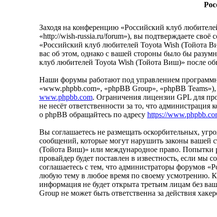
Рос
Заходя на конференцию «Российский клуб любителей
«http://wish-russia.ru/forum»), вы подтверждаете св
«Российский клуб любителей Toyota Wish (Тойота Ви
вас об этом, однако с вашей стороны было бы разум
клуб любителей Toyota Wish (Тойота Виш)» после об
Наши форумы работают под управлением программно
«www.phpbb.com», «phpBB Group», «phpBB Teams»),
www.phpbb.com
. Ограничения лицензии GPL для пр
не несёт ответственности за то, что администрация
о phpBB обращайтесь по адресу
https://www.phpbb.co
Вы соглашаетесь не размещать оскорбительных, уг
сообщений, которые могут нарушить законы вашей ст
(Тойота Виш)» или международное право. Попытки 
провайдер будет поставлен в известность, если мы 
соглашаетесь с тем, что администраторы форумов «Р
любую тему в любое время по своему усмотрению. Как
информация не будет открыта третьим лицам без ва
Group не может быть ответственна за действия хаке