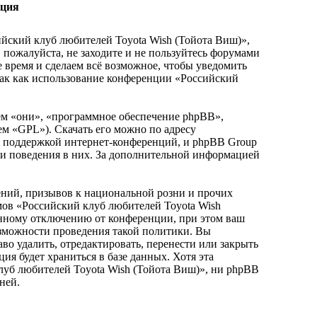
ация
йский клуб любителей Toyota Wish (Тойота Виш)»,
и, пожалуйста, не заходите и не пользуйтесь форумами
е время и сделаем всё возможное, чтобы уведомить
 так как использование конференции «Российский
м «они», «программное обеспечение phpBB»,
ем «GPL»). Скачать его можно по адресу
и поддержкой интернет-конференций, и phpBB Group
или поведения в них. За дополнительной информацией
ний, призывов к национальной розни и прочих
мов «Российский клуб любителей Toyota Wish
нному отключению от конференции, при этом ваш
возможности проведения такой политики. Вы
во удалить, отредактировать, перенести или закрыть
ия будет храниться в базе данных. Хотя эта
луб любителей Toyota Wish (Тойота Виш)», ни phpBB
ней.