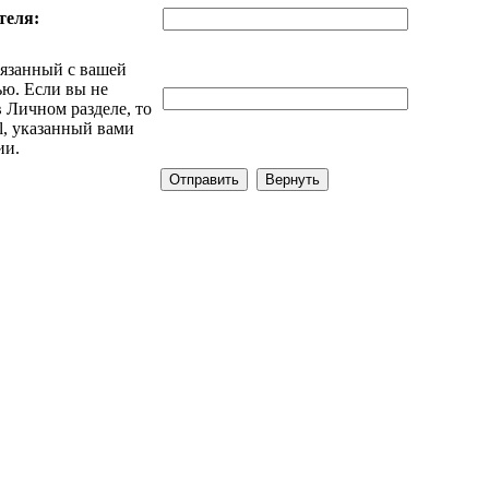
теля:
вязанный с вашей
ью. Если вы не
 Личном разделе, то
il, указанный вами
ии.