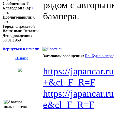
рядом с авторын
Сообщения:
11
Благодарил (а):
6
раз.
бампера.
Поблагодарили:
0
раз.
Город:
Стрежевой
Ваше имя:
Виталий
День рождения:
30.01.1969
Вернуться к началу
Заголовок сообщения:
Re: Куплю пере
Шнапс
https://japancar.ru
+&cl_F_R=F
https://japancar.ru
e&cl_F_R=F