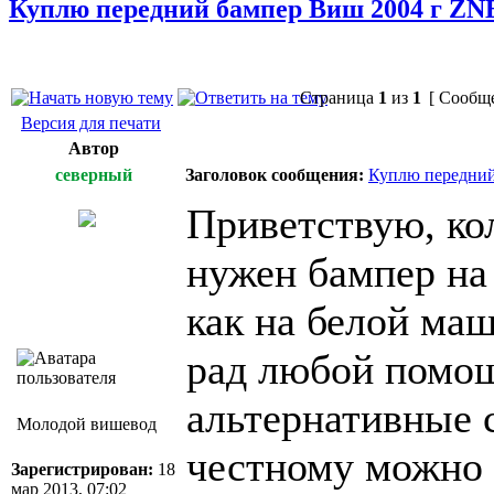
Куплю передний бампер Виш 2004 г ZN
Страница
1
из
1
[ Сообще
Версия для печати
Автор
северный
Заголовок сообщения:
Куплю передний
Приветствую, ко
нужен бампер на 
как на белой маш
рад любой помощ
альтернативные с
Молодой вишевод
честному можно 
Зарегистрирован:
18
мар 2013, 07:02