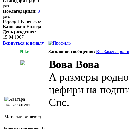
Благодарил (а):
0
раз.
Поблагодарили:
3
раз.
Город:
Шушенское
Ваше имя:
Володя
День рождения:
15.04.1967
Вернуться к началу
Nike
Заголовок сообщения:
Re: Замена роли
Вова Вова
А размеры родно
цефири на подши
Спс.
Матёрый вишевод
______________
Зарегистрирован:
12