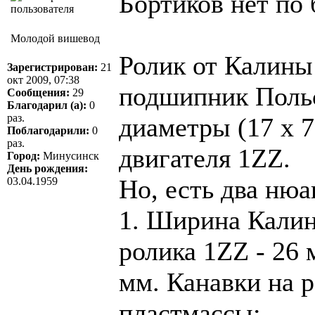
Бортиков нет по
Молодой вишевод
Ролик от Калины 
Зарегистрирован:
21
окт 2009, 07:38
подшипник Польс
Сообщения:
29
Благодарил (а):
0
раз.
диаметры (17 х 
Поблагодарили:
0
раз.
двигателя 1ZZ.
Город:
Минусинск
День рождения:
Но, есть два нюа
03.04.1959
1. Ширина Калин
ролика 1ZZ - 26
мм. Канавки на р
пластмассы;