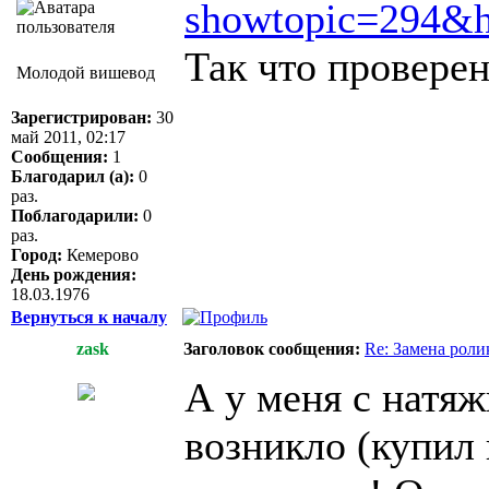
showtopic=29
Так что провере
Молодой вишевод
Зарегистрирован:
30
май 2011, 02:17
Сообщения:
1
Благодарил (а):
0
раз.
Поблагодарили:
0
раз.
Город:
Кемерово
День рождения:
18.03.1976
Вернуться к началу
zask
Заголовок сообщения:
Re: Замена роли
А у меня с натя
возникло (купил 