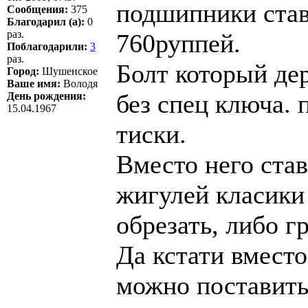
подшипники став
Сообщения:
375
Благодарил (а):
0
раз.
760руппей.
Поблагодарили:
3
раз.
Болт который де
Город:
Шушенское
Ваше имя:
Володя
без спец ключа. 
День рождения:
15.04.1967
тиски.
Вместо него став
жигулей класики 
обрезать, либо г
Да кстати вмест
можно поставить