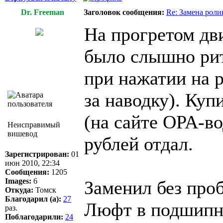
Dr. Freeman
Заголовок сообщения:
Re: Замена роли
На прогретом дв
было слышно рит
при нажатии на 
за наводку). Ку
(на сайте OPA-во
Неисправимый
вишевод
рублей отдал.
Зарегистрирован:
01
июн 2010, 22:34
Сообщения:
1205
Images:
6
Заменил без проб
Откуда:
Томск
Благодарил (а):
27
Люфт в подшипни
раз.
Поблагодарили:
24