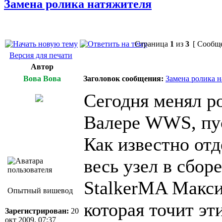
Замена ролика натяжителя
Страница
1
из
3
[ Сообще
Версия для печати
Автор
Вова Вова
Заголовок сообщения:
Замена ролика 
Сегодня менял р
Валере WWS, пус
Как известно отд
весь узел в сбор
StalkerMA Макси
Опытный вишевод
которая точит эт
Зарегистрирован:
20
окт 2009, 07:37