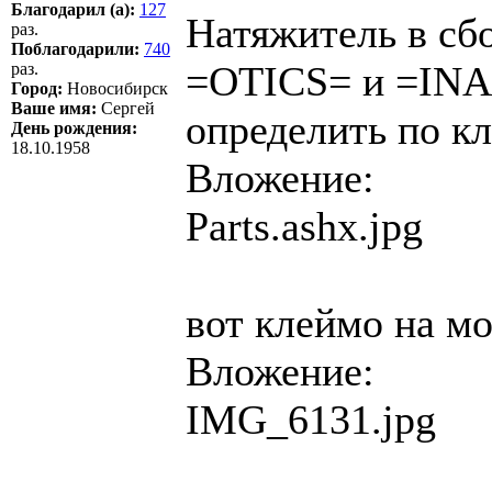
Благодарил (а):
127
Натяжитель в сб
раз.
Поблагодарили:
740
=OTICS= и =INA=
раз.
Город:
Новосибирск
Ваше имя:
Сергей
определить по кл
День рождения:
18.10.1958
Вложение:
Parts.ashx.jpg
вот клеймо на м
Вложение:
IMG_6131.jpg