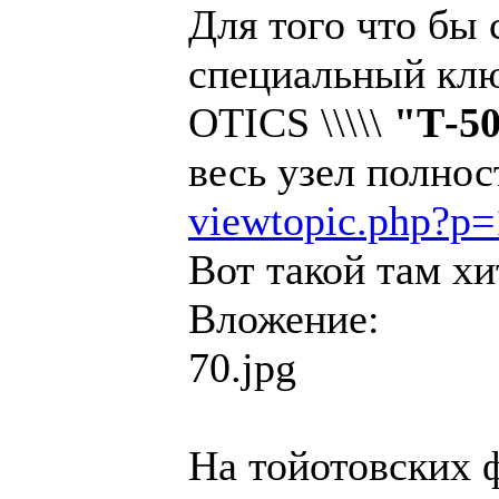
Для того что бы 
специальный клю
OTICS \\\\\
"Т-5
весь узел полно
viewtopic.php?p
Вот такой там х
Вложение:
70.jpg
На тойотовских 