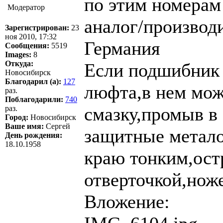
по этим номера
Модератор
аналог/производ
Зарегистрирован:
23
ноя 2010, 17:32
Германия
Сообщения:
5519
Images:
8
Откуда:
Если подшибник 
Новосибирск
Благодарил (а):
127
люфта,в нем мож
раз.
Поблагодарили:
740
смазку,промыв в
раз.
Город:
Новосибирск
Ваше имя:
Сергей
защитные метало
День рождения:
18.10.1958
краю тонким,ос
отверточкой,нож
Вложение: