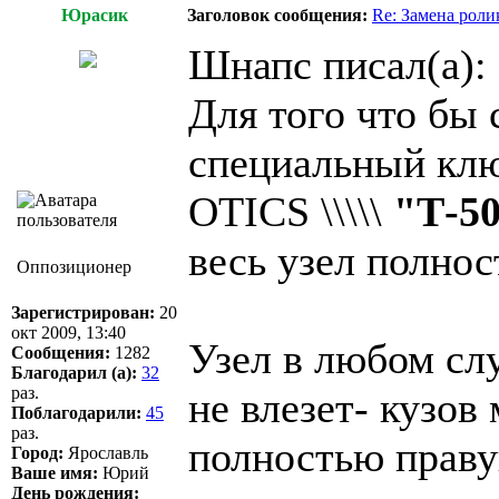
Юрасик
Заголовок сообщения:
Re: Замена роли
Шнапс писал(а):
Для того что бы 
специальный клю
OTICS \\\\\
"Т-5
весь узел полнос
Оппозиционер
Зарегистрирован:
20
окт 2009, 13:40
Узел в любом слу
Сообщения:
1282
Благодарил (а):
32
раз.
не влезет- кузов
Поблагодарили:
45
раз.
полностью праву
Город:
Ярославль
Ваше имя:
Юрий
День рождения: